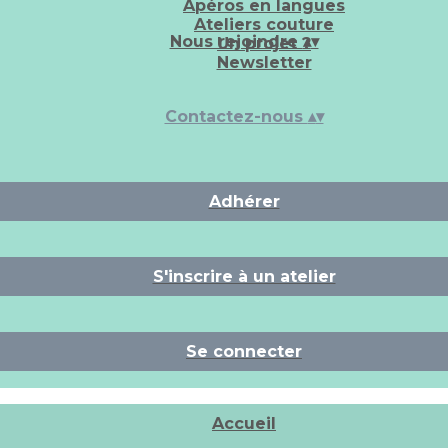
Apéros en langues
Ateliers couture
Nous rejoindre
▴
▾
Un projet ?
Newsletter
Contactez-nous
▴
▾
Adhérer
S'inscrire à un atelier
Se connecter
Accueil