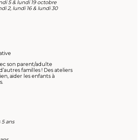
 lundi 19 octobre
ndi 16 & lundi 30
14 décembre
ative
vec son parent/adulte
utres familles ! Des ateliers
n, aider les enfants à
s.
 5 ans
 ans