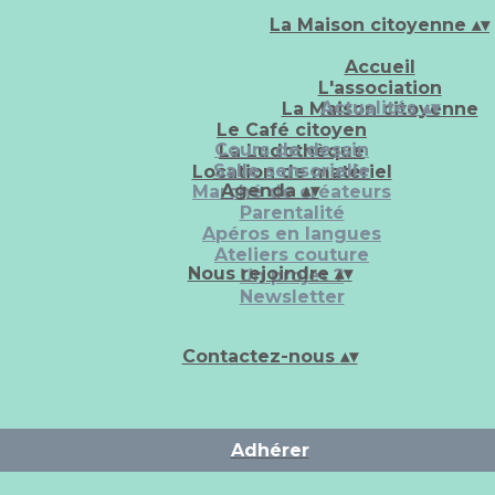
La Maison citoyenne
▴
▾
Accueil
L'association
Actualités
▴
▾
La Maison citoyenne
Le Café citoyen
Cours de dessin
La Ludothèque
Salle sensorielle
Location de matériel
Agenda
▴
▾
Marché de créateurs
Parentalité
Apéros en langues
Ateliers couture
Nous rejoindre
▴
▾
Un projet ?
Newsletter
Contactez-nous
▴
▾
Adhérer