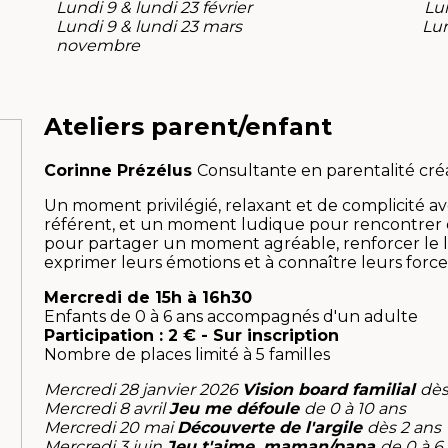
Lundi 9 & lundi 23 février Lundi 5 &
Lundi 9 & lundi 23 mars Lundi 2, lu
novembre
Lundi 13 & lundi 27 avril Lundi 
Lundi 11 & lundi 25 mai
Lundi 8 & lundi 22 juin
Lundi 6 juillet
Ateliers
parent/enfant
Corinne Prézélus
Consultante en parentalité cré
Un moment privilégié, relaxant et de complicité a
référent, et un moment ludique pour rencontrer d’a
pour partager un moment agréable, renforcer le lie
exprimer leurs émotions et à connaître leurs force
Mercredi de 15h à 16h30
Enfants de 0 à 6 ans accompagnés d'un adulte
Participation : 2 € - Sur inscription
Nombre de places limité à 5 familles
Mercredi 28 janvier 2026
Vision board familial
dès
Mercredi 8 avril
Jeu me défoule
de 0 à 10 ans
Mercredi 20 mai
Découverte de l'argile
dès 2 ans
Mercredi 3 juin
Jeu t'aime, maman/papa
de 0 à 6