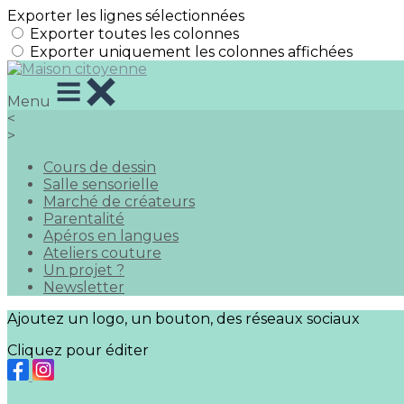
Exporter les lignes sélectionnées
Exporter toutes les colonnes
Exporter uniquement les colonnes affichées
Menu
<
>
Cours de dessin
Salle sensorielle
Marché de créateurs
Parentalité
Apéros en langues
Ateliers couture
Un projet ?
Newsletter
Ajoutez un logo, un bouton, des réseaux sociaux
Cliquez pour éditer