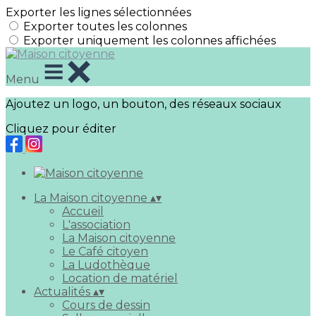
Exporter les lignes sélectionnées
Exporter toutes les colonnes
Exporter uniquement les colonnes affichées
Menu
Ajoutez un logo, un bouton, des réseaux sociaux
Cliquez pour éditer
La Maison citoyenne
▴
▾
Accueil
L'association
La Maison citoyenne
Le Café citoyen
La Ludothèque
Location de matériel
Actualités
▴
▾
Cours de dessin