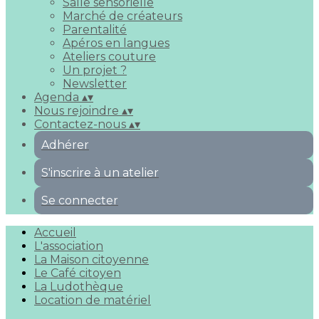
Salle sensorielle
Marché de créateurs
Parentalité
Apéros en langues
Ateliers couture
Un projet ?
Newsletter
Agenda
▴
▾
Nous rejoindre
▴
▾
Contactez-nous
▴
▾
Adhérer
S'inscrire à un atelier
Se connecter
Accueil
L'association
La Maison citoyenne
Le Café citoyen
La Ludothèque
Location de matériel