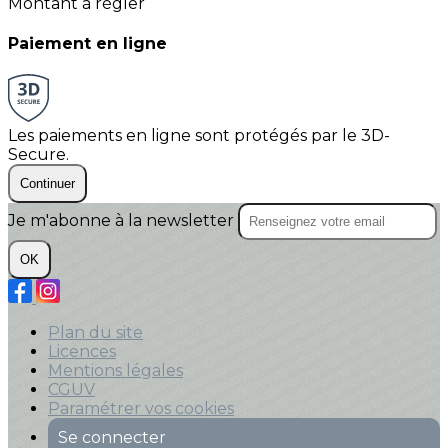
Montant à régler
Paiement en ligne
Les paiements en ligne sont protégés par le 3D-
Secure.
Continuer
Je m'abonne à la newsletter
OK
Plan du site
Licences
Mentions légales
CGUV
Paramétrer vos cookies
Se connecter